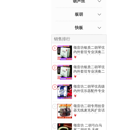
葫芦丝
板胡
快板
销售排行
颂音坊银质二胡琴弦
1
内外套弦专业演奏二
胡配件 【演奏级】
￥
银弦1套
颂音坊银质二胡琴弦
2
内外套弦专业演奏二
胡配件 店长推荐:1
￥
根内弦+2根外弦
颂音坊二胡琴弦高级
3
内外弦乐器配件专业
演奏二胡弦 演奏大
￥
师弦1套
颂音坊二胡专用拾音
4
器无线麦克风扩音话
筒领夹式扩音器舞台
￥
演出拾音器 二胡拾
音器标配（不含音
颂音坊 二胡弓白马
5
箱）
尾二胡弓毛 天然