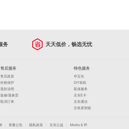
服务
天天低价，畅选无忧
售后服务
特色服务
售后政策
夺宝岛
价格保护
DIY装机
退款说明
延保服务
返修/退换货
京东E卡
取消订单
京东通信
京鱼座智能
测
|
质量公告
|
隐私政策
|
京东公益
|
Media & IR