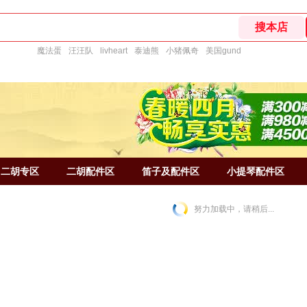
魔法蛋
汪汪队
livheart
泰迪熊
小猪佩奇
美国gund
二胡专区
二胡配件区
笛子及配件区
小提琴配件区
努力加载中，请稍后...