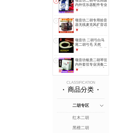
颂音坊二胡琴弦高级
3
内外弦乐器配件专业
演奏二胡弦 演奏大
￥
师弦1套
颂音坊二胡专用拾音
4
器无线麦克风扩音话
筒领夹式扩音器舞台
￥
演出拾音器 二胡拾
音器标配（不含音
颂音坊 二胡弓白马
5
箱）
尾二胡弓毛 天然
84CM二胡弓马尾 无
￥
染色备用马尾 精选
型公白马尾
颂音坊银质二胡琴弦
6
内外套弦专业演奏二
胡配件 银弦外弦【2
￥
根外弦】
CLASSIFICATION
商品分类
二胡专区
红木二胡
黑檀二胡