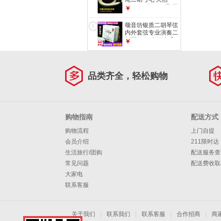
84CM二胡弓马尾 无
￥
染色备用马尾 精选
型公白马尾
颂音坊银质二胡琴弦
6
内外套弦专业演奏二
胡配件 银弦外弦【2
￥
根外弦】
品类齐全，轻松购物
购物指南
配送方式
购物流程
上门自提
会员介绍
211限时达
生活旅行/团购
配送服务查
常见问题
配送费收取
大家电
联系客服
关于我们
|
联系我们
|
联系客服
|
合作招商
|
商