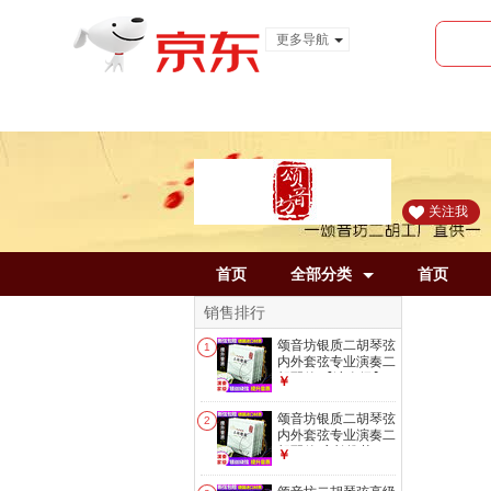
更多导航
服装城
食品
金融
关注我
首页
全部分类
首页
销售排行
颂音坊银质二胡琴弦
1
内外套弦专业演奏二
胡配件 【演奏级】
￥
银弦1套
颂音坊银质二胡琴弦
2
内外套弦专业演奏二
胡配件 店长推荐:1
￥
根内弦+2根外弦