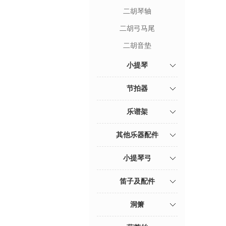
二胡琴轴
二胡弓马尾
二胡音垫
小提琴
节拍器
乐谱架
其他乐器配件
小提琴弓
笛子及配件
洞箫